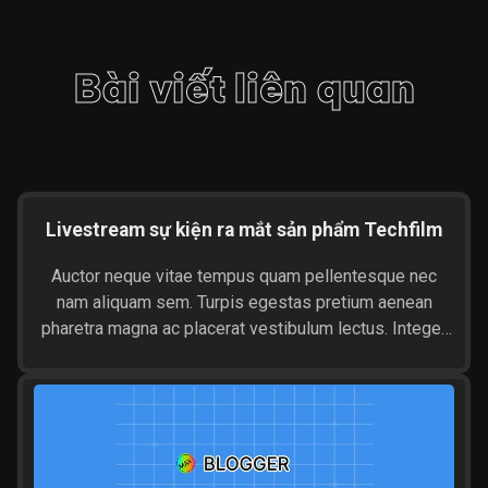
Bài viết liên quan
Livestream sự kiện ra mắt sản phẩm Techfilm
Auctor neque vitae tempus quam pellentesque nec
nam aliquam sem. Turpis egestas pretium aenean
pharetra magna ac placerat vestibulum lectus. Integer
malesuada nunc vel risus commodo viverra maecenas
accumsan. Morbi tincidunt ornare massa eget egestas.
Mattis aliquam faucibus purus in. Id diam vel quam
elementum pulvinar etiam. Posuere ac ut consequat
semper viverra nam. Aliquam...