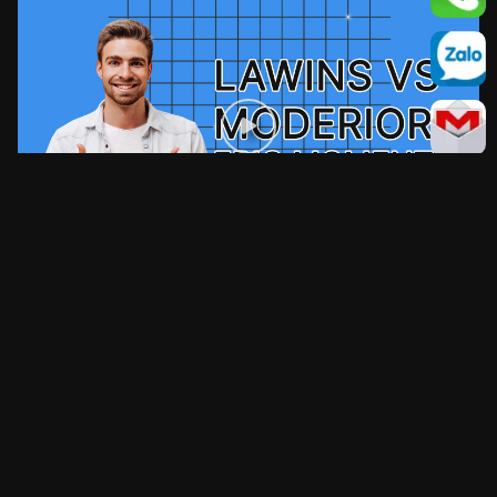
Đóng
LIVESTREAM SỰ KIỆN CHUẨN BROADCAST
Phát trực tiếp sự kiện lễ mắt sản phẩm toàn quốc
Multi-platform · LED onsite ·
3 giờ Hệ thống dự phòng kép