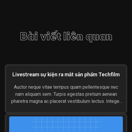
Bài viết liên quan
Livestream sự kiện ra mắt sản phẩm Techfilm
Auctor neque vitae tempus quam pellentesque nec
nam aliquam sem. Turpis egestas pretium aenean
pharetra magna ac placerat vestibulum lectus. Integer
malesuada nunc vel risus commodo viverra maecenas
accumsan. Morbi tincidunt ornare massa eget egestas.
Mattis aliquam faucibus purus in. Id diam vel quam
elementum pulvinar etiam. Posuere ac ut consequat