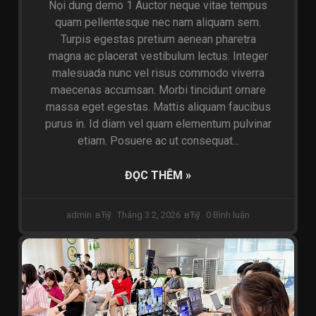
Nọi dung demo 1 Auctor neque vitae tempus
quam pellentesque nec nam aliquam sem.
Turpis egestas pretium aenean pharetra
magna ac placerat vestibulum lectus. Integer
malesuada nunc vel risus commodo viverra
maecenas accumsan. Morbi tincidunt ornare
massa eget egestas. Mattis aliquam faucibus
purus in. Id diam vel quam elementum pulvinar
etiam. Posuere ac ut consequat...
ĐỌC THÊM »
admin
Tháng 3 2, 2026
0 Bình luận
GIẢI PHÁP HỘI NGHỊ TRỰC TUYẾN