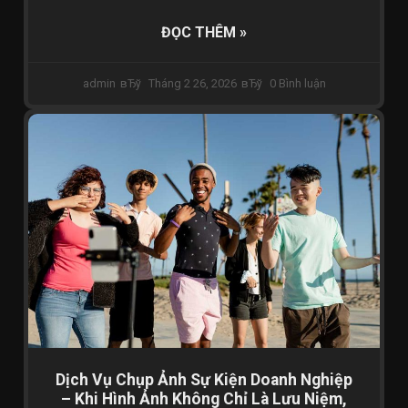
ĐỌC THÊM »
admin
Tháng 2 26, 2026
0 Bình luận
CHỤP ẢNH SỰ KIỆN
Dịch Vụ Chụp Ảnh Sự Kiện Doanh Nghiệp
– Khi Hình Ảnh Không Chỉ Là Lưu Niệm,