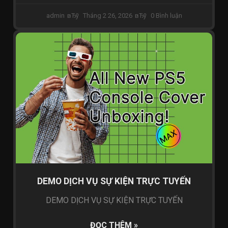
admin
Tháng 2 26, 2026
0 Bình luận
WEBINAR DOANH NGHIỆP
DEMO DỊCH VỤ SỰ KIỆN TRỰC TUYẾN
DEMO DỊCH VỤ SỰ KIỆN TRỰC TUYẾN
ĐỌC THÊM »