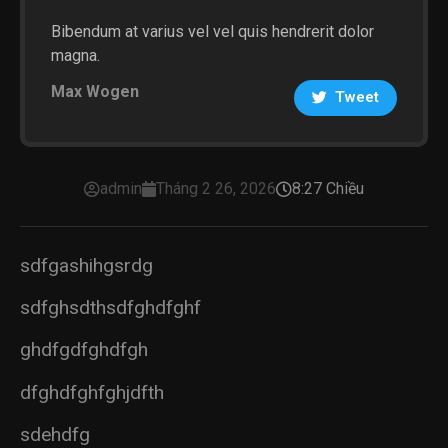
Bibendum at varius vel vel quis hendrerit dolor
magna.
Max Wogen
Tweet
admin
Tháng 2 26, 2026
8:27 Chiều
sdfgashihgsrdg
sdfghsdthsdfghdfghf
ghdfgdfghdfgh
dfghdfghfghjdfth
sdehdfg