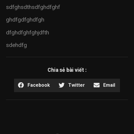
sdfghsdthsdfghdfghf
ghdfgdfghdfgh
dfghdfghfghjdfth
sdehdfg
Chia sẻ bài viết :
Facebook
Twitter
Email